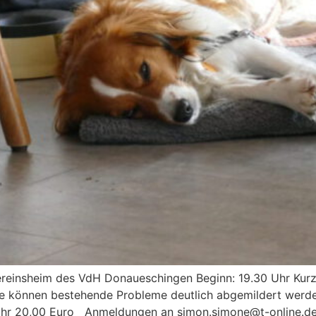
einsheim des VdH Donaueschingen Beginn: 19.30 Uhr Kurz-
wie können bestehende Probleme deutlich abgemildert wer
ühr 20,00 Euro Anmeldungen an simon.simone@t-online.d