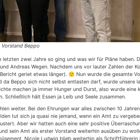
m Vorstand Beppo
e letzten zwei Jahre so ging und was wir für Pläne haben. 
s und Andreas Wegen. Nachdem uns vor lauter Zahlen der Ko
-Bericht geriet etwas länger). 🙂 Nun wurde die gesamte Vor
 da Beppo sich nicht selbst entlasten darf, wurde unsere l
richte machen ja immer Hunger und Durst, also wurde eine 
. Schließlich hält Essen ja Leib und Seele zusammen.
len weiter. Bei den Ehrungen war alles zwischen 10 Jahren
den tut sich ja quasi nie jemand, wenn ein Amt zu vergeben 
fplustert. Aber wir hatten auch eine sehr positive Überrasc
 und sein Amt als erster Vorstand weiterhin ausüben zu wol
Amüsement. Nicole Ludwig blieb weiterhin als Schriftführer