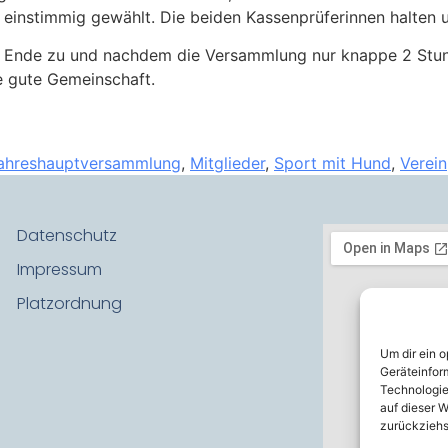
 einstimmig gewählt. Die beiden Kassenprüferinnen halten 
 Ende zu und nachdem die Versammlung nur knappe 2 Stund
ne gute Gemeinschaft.
ahreshauptversammlung
,
Mitglieder
,
Sport mit Hund
,
Verein
Datenschutz
Impressum
Platzordnung
Um dir ein 
Geräteinfor
Technologie
auf dieser W
zurückziehs