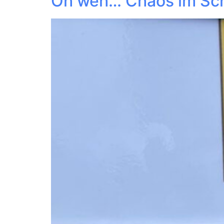
Oh weh… Chaos im Sch