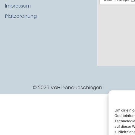
Impressum
Platzordnung
© 2026 VdH Donaueschingen
Um dir ein 
Geräteinfor
Technologie
auf dieser W
zurückziehs