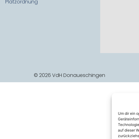
Platzordnung
© 2026 VdH Donaueschingen
Um dir ein 
Geräteinfor
Technologie
auf dieser W
zurückziehs