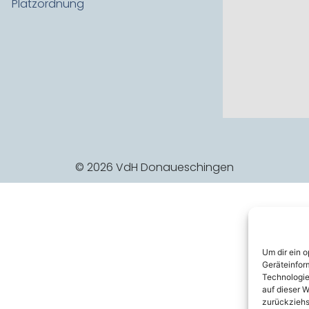
Platzordnung
© 2026 VdH Donaueschingen
Um dir ein 
Geräteinfor
Technologie
auf dieser W
zurückziehs